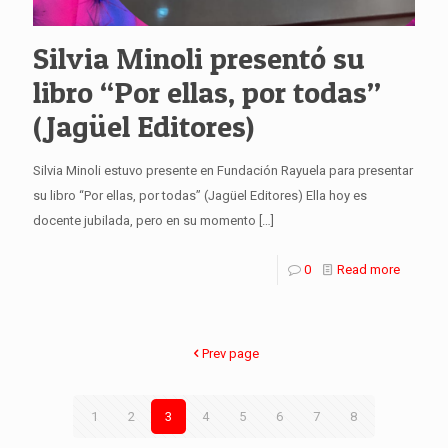
Silvia Minoli presentó su
libro “Por ellas, por todas”
(Jagüel Editores)
Silvia Minoli estuvo presente en Fundación Rayuela para presentar
su libro “Por ellas, por todas” (Jagüel Editores) Ella hoy es
docente jubilada, pero en su momento
[…]
0
Read more
Prev page
1
2
3
4
5
6
7
8